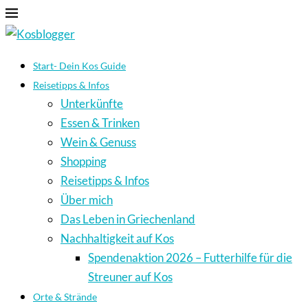
Start- Dein Kos Guide
Reisetipps & Infos
Unterkünfte
Essen & Trinken
Wein & Genuss
Shopping
Reisetipps & Infos
Über mich
Das Leben in Griechenland
Nachhaltigkeit auf Kos
Spendenaktion 2026 – Futterhilfe für die
Streuner auf Kos
Orte & Strände