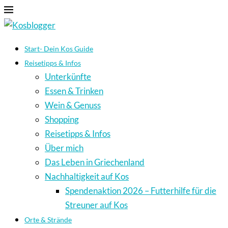
Start- Dein Kos Guide
Reisetipps & Infos
Unterkünfte
Essen & Trinken
Wein & Genuss
Shopping
Reisetipps & Infos
Über mich
Das Leben in Griechenland
Nachhaltigkeit auf Kos
Spendenaktion 2026 – Futterhilfe für die
Streuner auf Kos
Orte & Strände