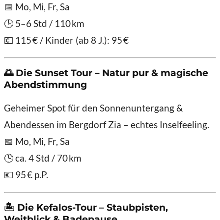
📅 Mo, Mi, Fr, Sa
🕒 5–6 Std / 110 km
💶 115 € / Kinder (ab 8 J.): 95 €
🌅
Die Sunset Tour – Natur pur & magische
Abendstimmung
Geheimer Spot für den Sonnenuntergang &
Abendessen im Bergdorf Zia – echtes Inselfeeling.
📅 Mo, Mi, Fr, Sa
🕒 ca. 4 Std / 70 km
💶 95 € p.P.
🏝️
Die Kefalos-Tour – Staubpisten,
Weitblick & Badepause