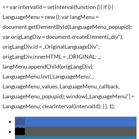
<> var intervalId = setInterval(function () { if () {
LanguageMenu = new (); var langMenu =
document.getElementById(LanguageMenu_popupid);
var origLangDiv = document.createElement(„div“);
origLangDiv.id = „OriginalLanguageDiv“;
origLangDiv.innerHTML = „
ORIGINAL:
„;
langMenu.appendChild(origLangDiv);
LanguageMenu.Init(‚LanguageMenu‘, ,
LanguageMenu_values, LanguageMenu_callback,
LanguageMenu_popupid); window[„LanguageMenu“] =
LanguageMenu; clearInterval(intervalId); } }, 1);