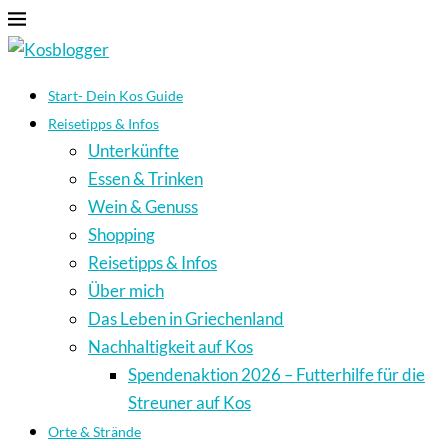
Start- Dein Kos Guide
Reisetipps & Infos
Unterkünfte
Essen & Trinken
Wein & Genuss
Shopping
Reisetipps & Infos
Über mich
Das Leben in Griechenland
Nachhaltigkeit auf Kos
Spendenaktion 2026 – Futterhilfe für die
Streuner auf Kos
Orte & Strände