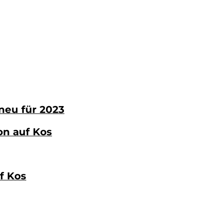
neu für 2023
on auf Kos
f Kos