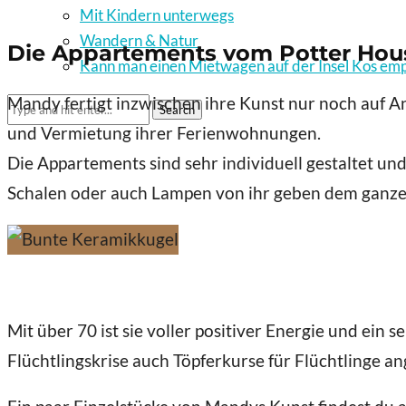
Mit Kindern unterwegs
Wandern & Natur
Die Appartements vom Potter Ho
Kann man einen Mietwagen auf der Insel Kos em
Mandy fertigt inzwischen ihre Kunst nur noch auf An
Search
und Vermietung ihrer Ferienwohnungen.
Die Appartements sind sehr individuell gestaltet u
Schalen oder auch Lampen von ihr geben dem ganze
Mit über 70 ist sie voller positiver Energie und ein 
Flüchtlingskrise auch Töpferkurse für Flüchtlinge