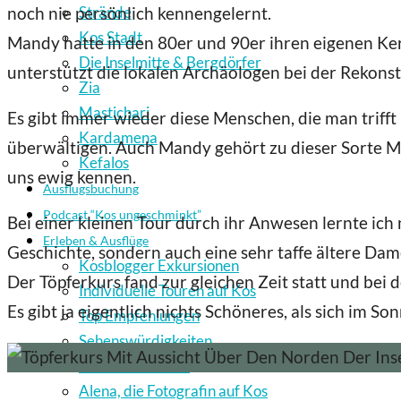
Strände
noch nie persönlich kennengelernt.
Kos Stadt
Mandy hatte in den 80er und 90er ihren eigenen Ker
Die Inselmitte & Bergdörfer
unterstützt die lokalen Archäologen bei der Rekons
Zia
Mastichari
Es gibt immer wieder diese Menschen, die man trifft 
Kardamena
überwältigen. Auch Mandy gehört zu dieser Sorte M
Kefalos
uns ewig kennen.
Ausflugsbuchung
Podcast “Kos ungeschminkt”
Bei einer kleinen Tour durch ihr Anwesen lernte ich 
Erleben & Ausflüge
Geschichte, sondern auch eine sehr taffe ältere Dame
Kosblogger Exkursionen
Der Töpferkurs fand zur gleichen Zeit statt und bei d
Individuelle Touren auf Kos
Es gibt ja eigentlich nichts Schöneres, als sich im S
Top Empfehlungen
Sehenswürdigkeiten
Hochzeit auf Kos
Alena, die Fotografin auf Kos