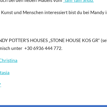
auch bei den lieben Mädels vom
Tam Tam Shop.
ür Kunst und Menschen interessiert bist du bei Mandy
MANDY POTTER’S HOUSES „STONE HOUSE KOS GR“ (selb
fonisch unter +30 6936 444 772.
Christina
tasia
*