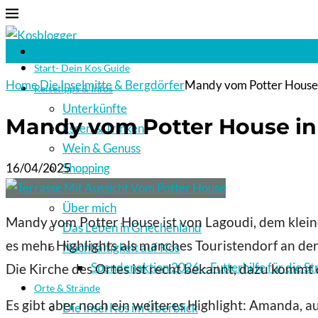
Start- Dein Kos Guide
Home
Die Inselmitte & Bergdörfer
Mandy vom Potter House 
Reisetipps & Infos
Unterkünfte
Mandy vom Potter House in
Essen & Trinken
Wein & Genuss
16/04/2025
Shopping
Reisetipps & Infos
Über mich
Mandy vom Potter House ist von Lagoudi, dem kleinen
Das Leben in Griechenland
es mehr Highlights als manches Touristendorf an de
Nachhaltigkeit auf Kos
Spendenaktion 2026 – Futterhilfe für die St
Die Kirche des Ortes ist recht bekannt, dazu kommt
Orte & Strände
Es gibt aber noch ein weiteres Highlight: Amanda, 
Die Insel Kos im Überblick