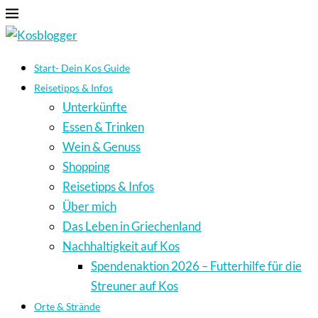
Start- Dein Kos Guide
Reisetipps & Infos
Unterkünfte
Essen & Trinken
Wein & Genuss
Shopping
Reisetipps & Infos
Über mich
Das Leben in Griechenland
Nachhaltigkeit auf Kos
Spendenaktion 2026 – Futterhilfe für die
Streuner auf Kos
Orte & Strände