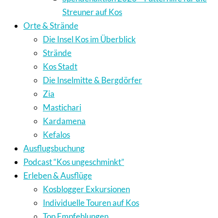
Streuner auf Kos
Orte & Strände
Die Insel Kos im Überblick
Strände
Kos Stadt
Die Inselmitte & Bergdörfer
Zia
Mastichari
Kardamena
Kefalos
Ausflugsbuchung
Podcast “Kos ungeschminkt”
Erleben & Ausflüge
Kosblogger Exkursionen
Individuelle Touren auf Kos
Top Empfehlungen